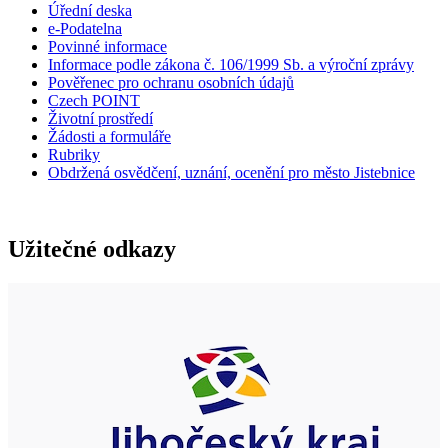
Úřední deska
e-Podatelna
Povinné informace
Informace podle zákona č. 106/1999 Sb. a výroční zprávy
Pověřenec pro ochranu osobních údajů
Czech POINT
Životní prostředí
Žádosti a formuláře
Rubriky
Obdržená osvědčení, uznání, ocenění pro město Jistebnice
Užitečné odkazy