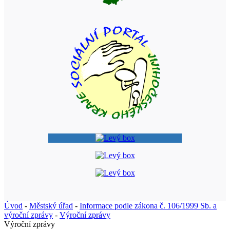
Úvod
-
Městský úřad
-
Informace podle zákona č. 106/1999 Sb. a
výroční zprávy
-
Výroční zprávy
Výroční zprávy