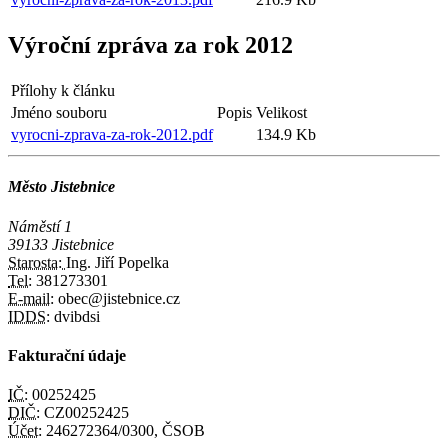
Výroční zpráva za rok 2012
Přílohy k článku
Jméno souboru
Popis
Velikost
vyrocni-zprava-za-rok-2012.pdf
134.9 Kb
Město Jistebnice
Náměstí 1
39133 Jistebnice
Starosta:
Ing. Jiří Popelka
Tel:
381273301
E-mail:
obec@jistebnice.cz
IDDS:
dvibdsi
Fakturační údaje
IČ:
00252425
DIČ:
CZ00252425
Účet:
246272364/0300, ČSOB