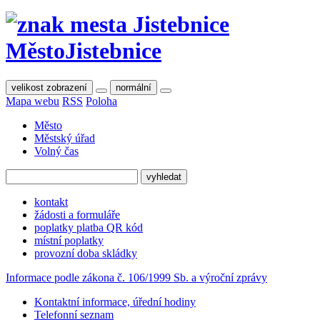
Město
Jistebnice
velikost zobrazení
normální
Mapa webu
RSS
Poloha
Město
Městský úřad
Volný čas
kontakt
žádosti a formuláře
poplatky platba QR kód
místní poplatky
provozní doba skládky
Informace podle zákona č. 106/1999 Sb. a výroční zprávy
Kontaktní informace, úřední hodiny
Telefonní seznam