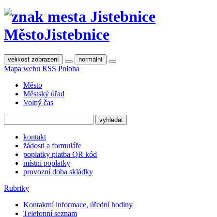
Město
Jistebnice
velikost zobrazení
normální
Mapa webu
RSS
Poloha
Město
Městský úřad
Volný čas
kontakt
žádosti a formuláře
poplatky platba QR kód
místní poplatky
provozní doba skládky
Rubriky
Kontaktní informace, úřední hodiny
Telefonní seznam