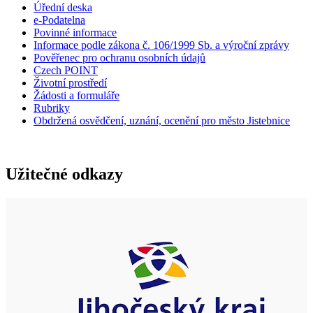
Úřední deska
e-Podatelna
Povinné informace
Informace podle zákona č. 106/1999 Sb. a výroční zprávy
Pověřenec pro ochranu osobních údajů
Czech POINT
Životní prostředí
Žádosti a formuláře
Rubriky
Obdržená osvědčení, uznání, ocenění pro město Jistebnice
Užitečné odkazy