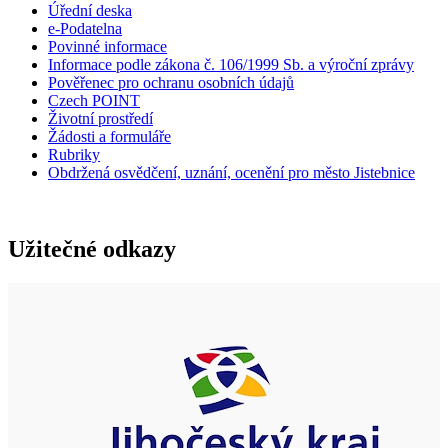
Úřední deska
e-Podatelna
Povinné informace
Informace podle zákona č. 106/1999 Sb. a výroční zprávy
Pověřenec pro ochranu osobních údajů
Czech POINT
Životní prostředí
Žádosti a formuláře
Rubriky
Obdržená osvědčení, uznání, ocenění pro město Jistebnice
Užitečné odkazy