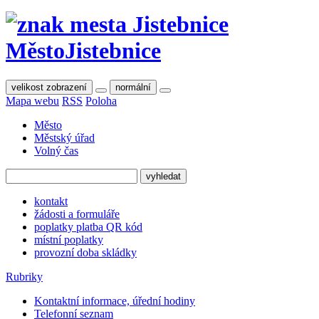
Město
Jistebnice
velikost zobrazení
normální
Mapa webu
RSS
Poloha
Město
Městský úřad
Volný čas
kontakt
žádosti a formuláře
poplatky platba QR kód
místní poplatky
provozní doba skládky
Rubriky
Kontaktní informace, úřední hodiny
Telefonní seznam