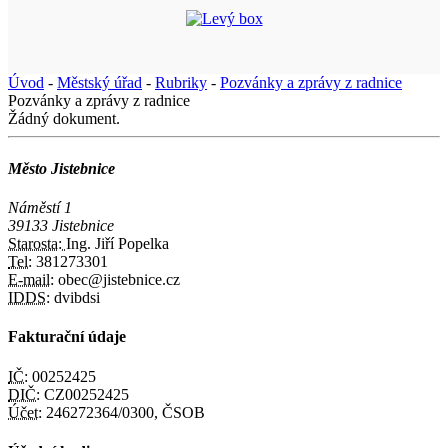
Úvod
-
Městský úřad
-
Rubriky
-
Pozvánky a zprávy z radnice
Pozvánky a zprávy z radnice
Žádný dokument.
Město Jistebnice
Náměstí 1
39133 Jistebnice
Starosta:
Ing. Jiří Popelka
Tel:
381273301
E-mail:
obec@jistebnice.cz
IDDS:
dvibdsi
Fakturační údaje
IČ:
00252425
DIČ:
CZ00252425
Účet:
246272364/0300, ČSOB