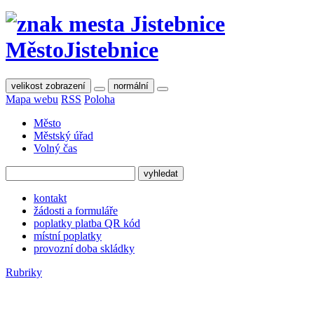
Město
Jistebnice
velikost zobrazení
normální
Mapa webu
RSS
Poloha
Město
Městský úřad
Volný čas
kontakt
žádosti a formuláře
poplatky platba QR kód
místní poplatky
provozní doba skládky
Rubriky