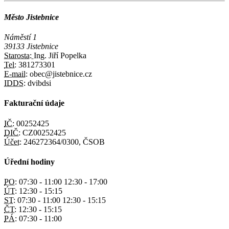
Město Jistebnice
Náměstí 1
39133 Jistebnice
Starosta:
Ing. Jiří Popelka
Tel:
381273301
E-mail:
obec@jistebnice.cz
IDDS:
dvibdsi
Fakturační údaje
IČ:
00252425
DIČ:
CZ00252425
Účet:
246272364/0300, ČSOB
Úřední hodiny
PO:
07:30 - 11:00 12:30 - 17:00
ÚT:
12:30 - 15:15
ST:
07:30 - 11:00 12:30 - 15:15
ČT:
12:30 - 15:15
PÁ:
07:30 - 11:00