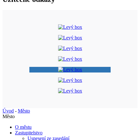
Úvod
-
Město
Město
O městu
Zastupitelstvo
Usnesení ze zasedání