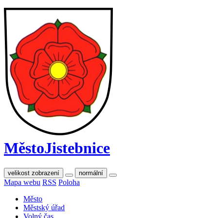
Město
Jistebnice
velikost zobrazení
normální
Mapa webu
RSS
Poloha
Město
Městský úřad
Volný čas