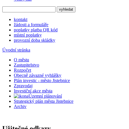
kontakt
žádosti a formuláře
poplatky platba QR kód
místní poplatky
provozní doba skládky
Úvodní stránka
O městu
Zastupitelstvo
Rozpočet
Obecně závazné vyhlášky
Plán investic - město Jistebnice
Zpravodaj
Investiční akce města
Územní plánování
Strategický plán města Jistebnice
Archiv
Užitečné odkazy