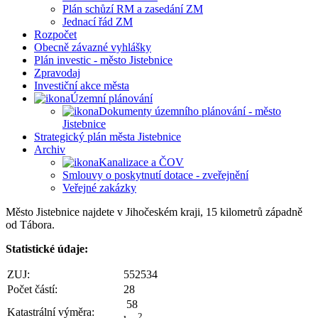
Plán schůzí RM a zasedání ZM
Jednací řád ZM
Rozpočet
Obecně závazné vyhlášky
Plán investic - město Jistebnice
Zpravodaj
Investiční akce města
Územní plánování
Dokumenty územního plánování - město
Jistebnice
Strategický plán města Jistebnice
Archiv
Kanalizace a ČOV
Smlouvy o poskytnutí dotace - zveřejnění
Veřejné zakázky
Město Jistebnice najdete v Jihočeském kraji, 15 kilometrů západně
od Tábora.
Statistické údaje:
ZUJ:
552534
Počet částí:
28
58
Katastrální výměra:
2