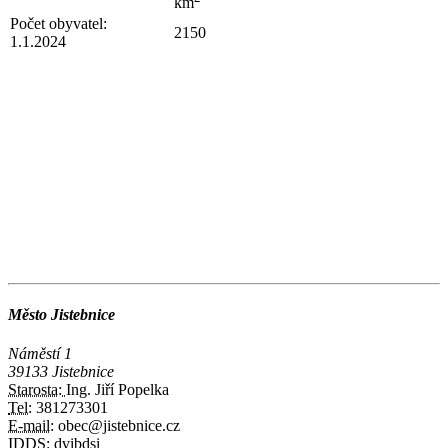
km
Počet obyvatel:
2150
1.1.2024
Město Jistebnice
Náměstí 1
39133 Jistebnice
Starosta:
Ing. Jiří Popelka
Tel:
381273301
E-mail:
obec@jistebnice.cz
IDDS:
dvibdsi