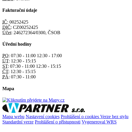
Fakturační údaje
IČ:
00252425
DIČ:
CZ00252425
Účet:
246272364/0300, ČSOB
Úřední hodiny
PO:
07:30 - 11:00 12:30 - 17:00
ÚT:
12:30 - 15:15
ST:
07:30 - 11:00 12:30 - 15:15
ČT:
12:30 - 15:15
PÁ:
07:30 - 11:00
Mapa
Mapa webu
Nastavení cookies
Prohlášení o cookies
Verze bez stylu
Standardní verze
Prohlášení o přístupnosti
Vygeneroval WRS