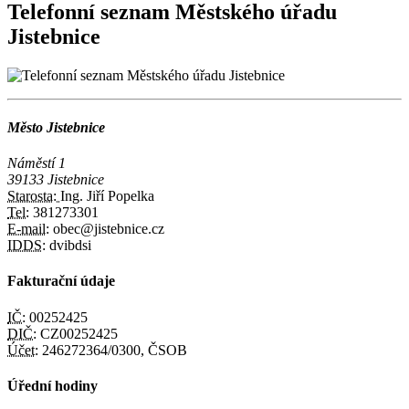
Telefonní seznam Městského úřadu
Jistebnice
Město Jistebnice
Náměstí 1
39133 Jistebnice
Starosta:
Ing. Jiří Popelka
Tel:
381273301
E-mail:
obec@jistebnice.cz
IDDS:
dvibdsi
Fakturační údaje
IČ:
00252425
DIČ:
CZ00252425
Účet:
246272364/0300, ČSOB
Úřední hodiny