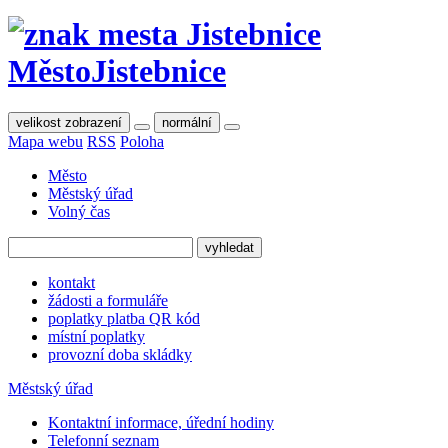
Město
Jistebnice
velikost zobrazení
normální
Mapa webu
RSS
Poloha
Město
Městský úřad
Volný čas
kontakt
žádosti a formuláře
poplatky platba QR kód
místní poplatky
provozní doba skládky
Městský úřad
Kontaktní informace, úřední hodiny
Telefonní seznam