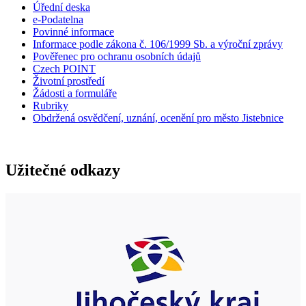
Úřední deska
e-Podatelna
Povinné informace
Informace podle zákona č. 106/1999 Sb. a výroční zprávy
Pověřenec pro ochranu osobních údajů
Czech POINT
Životní prostředí
Žádosti a formuláře
Rubriky
Obdržená osvědčení, uznání, ocenění pro město Jistebnice
Užitečné odkazy