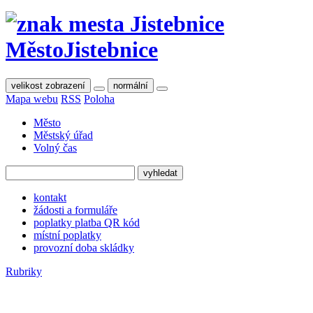
Město
Jistebnice
velikost zobrazení
normální
Mapa webu
RSS
Poloha
Město
Městský úřad
Volný čas
kontakt
žádosti a formuláře
poplatky platba QR kód
místní poplatky
provozní doba skládky
Rubriky