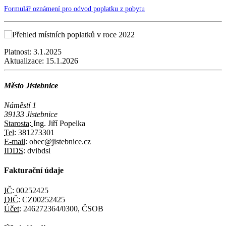
Formulář oznámení pro odvod poplatku z pobytu
Platnost:
3.1.2025
Aktualizace:
15.1.2026
Město Jistebnice
Náměstí 1
39133 Jistebnice
Starosta:
Ing. Jiří Popelka
Tel:
381273301
E-mail:
obec@jistebnice.cz
IDDS:
dvibdsi
Fakturační údaje
IČ:
00252425
DIČ:
CZ00252425
Účet:
246272364/0300, ČSOB