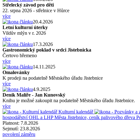
Střelecký závod pro děti
22. srpna 2026 - střelnice v Hůrce
více
20.4.2026
Letní kulturní úterky
Vildův mlýn v r. 2026
více
17.3.2026
Gastronomický poklad v srdci Jistebnicka
Čertovo břemeno
více
14.11.2025
Omalovánky
K prodeji na podatelně Městského úřadu Jistebnice
více
4.9.2025
Deník Malíře - Jan Kunovský
Knihu je možné zakoupit na podatelně Městského úřadu Jistebnice.
více
Kulturní kalendář
hospodářství
OHL a LHP Města Jistebnice, ceník palivového dřeva
P
Platnost:
7.8.2026
Sejmutí:
23.8.2026
povolení záměru