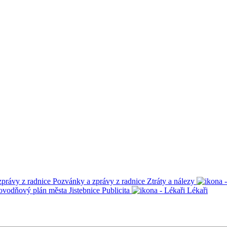
Pozvánky a zprávy z radnice
Ztráty a nálezy
ovodňový plán města Jistebnice
Publicita
Lékaři