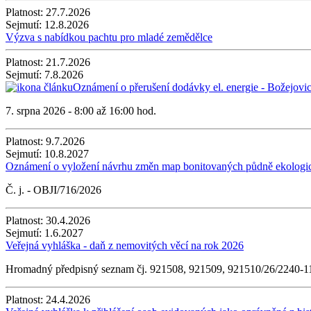
Platnost:
27.7.2026
Sejmutí:
12.8.2026
Výzva s nabídkou pachtu pro mladé zemědělce
Platnost:
21.7.2026
Sejmutí:
7.8.2026
Oznámení o přerušení dodávky el. energie - Božejovic
7. srpna 2026 - 8:00 až 16:00 hod.
Platnost:
9.7.2026
Sejmutí:
10.8.2027
Oznámení o vyložení návrhu změn map bonitovaných půdně ekologický
Č. j. - OBJI/716/2026
Platnost:
30.4.2026
Sejmutí:
1.6.2027
Veřejná vyhláška - daň z nemovitých věcí na rok 2026
Hromadný předpisný seznam čj. 921508, 921509, 921510/26/2240-
Platnost:
24.4.2026