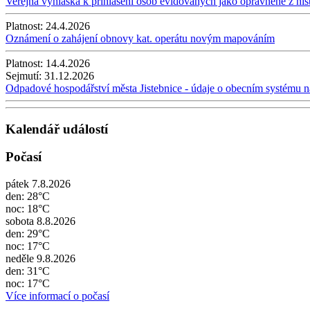
Veřejná vyhláška k přihlášení osob evidovaných jako oprávněné z hi
Platnost:
24.4.2026
Oznámení o zahájení obnovy kat. operátu novým mapováním
Platnost:
14.4.2026
Sejmutí:
31.12.2026
Odpadové hospodářství města Jistebnice - údaje o obecním systému n
Kalendář událostí
Počasí
pátek 7.8.2026
den: 28°C
noc: 18°C
sobota 8.8.2026
den: 29°C
noc: 17°C
neděle 9.8.2026
den: 31°C
noc: 17°C
Více informací o počasí