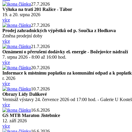
27.7.2026
Výluka na trati 201 Ražice - Tábor
19. a 20. srpna 2026
více
27.7.2026
Prodej zahradnických výpěstků od p. Součka z Hodkova
Změna prodejní doby
více
21.7.2026
Oznámení o přerušení dodávky el. energie - Božejovice nádraží
7. srpna 2026 - 8:00 až 16:00 hod.
více
20.7.2026
Informace k místnímu poplatku za komunální odpad a k poplatk
r. 2026
více
10.7.2026
Obrazy Lídy Dalíkové
Vernisáž výstavy 24. července 2026 od 17:00 hod. - Galerie U Kostela
více
16.6.2026
GS MTB Maraton Jistebnice
12. září 2026
více
16.6.2026