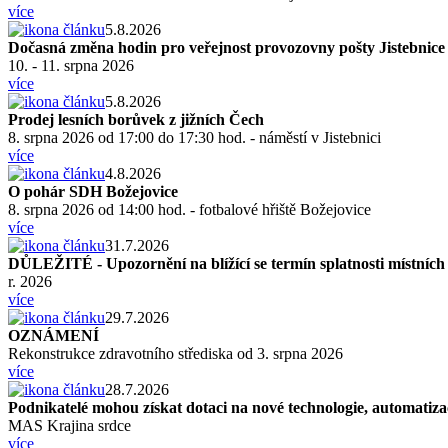
více
5.8.2026
Dočasná změna hodin pro veřejnost provozovny pošty Jistebnice
10. - 11. srpna 2026
více
5.8.2026
Prodej lesních borůvek z jižních Čech
8. srpna 2026 od 17:00 do 17:30 hod. - náměstí v Jistebnici
více
4.8.2026
O pohár SDH Božejovice
8. srpna 2026 od 14:00 hod. - fotbalové hřiště Božejovice
více
31.7.2026
DŮLEŽITÉ - Upozornění na blížící se termín splatnosti místníc
r. 2026
více
29.7.2026
OZNÁMENÍ
Rekonstrukce zdravotního střediska od 3. srpna 2026
více
28.7.2026
Podnikatelé mohou získat dotaci na nové technologie, automatizaci
MAS Krajina srdce
více