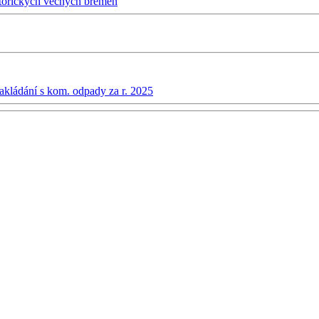
storických věcných břemen
akládání s kom. odpady za r. 2025