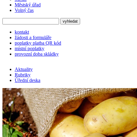
Městský úřad
Volný čas
kontakt
žádosti a formuláře
poplatky platba QR kód
místní poplatky
provozní doba skládky
Aktuality
Rubriky
Úřední deska