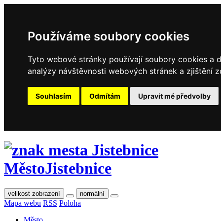
Používáme soubory cookies
Tyto webové stránky používají soubory cookies a da
analýzy návštěvnosti webových stránek a zjištění z
Souhlasím
Odmítám
Upravit mé předvolby
Město
Jistebnice
velikost zobrazení
normální
Mapa webu
RSS
Poloha
Město