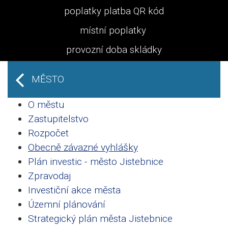
poplatky platba QR kód
místní poplatky
provozní doba skládky
MĚSTO
O městu
Zastupitelstvo
Rozpočet
Obecně závazné vyhlášky
Plán investic - město Jistebnice
Zpravodaj
Investiční akce města
Územní plánování
Strategický plán města Jistebnice