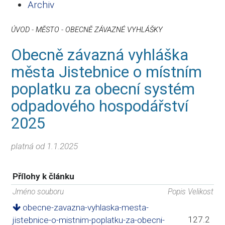
Archiv
ÚVOD
-
MĚSTO
-
OBECNĚ ZÁVAZNÉ VYHLÁŠKY
Obecně závazná vyhláška
města Jistebnice o místním
poplatku za obecní systém
odpadového hospodářství
2025
platná od 1.1.2025
Přílohy k článku
Jméno souboru
Popis
Velikost
obecne-zavazna-vyhlaska-mesta-
127.2
jistebnice-o-mistnim-poplatku-za-obecni-