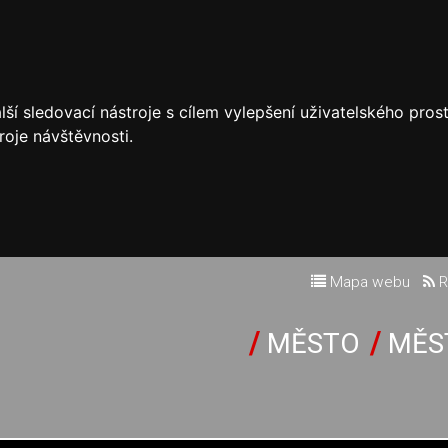
ší sledovací nástroje s cílem vylepšení uživatelského pro
roje návštěvnosti.
Mapa webu
R
MĚSTO
MĚS