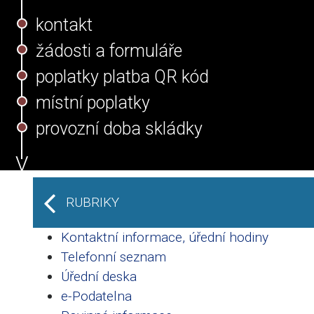
kontakt
žádosti a formuláře
poplatky platba QR kód
místní poplatky
provozní doba skládky
RUBRIKY
Kontaktní informace, úřední hodiny
Telefonní seznam
Úřední deska
e-Podatelna