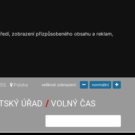
středí, zobrazení přizpůsobeného obsahu a reklam,
SS
Poloha
velikost zobrazení
normální
TSKÝ ÚŘAD
VOLNÝ ČAS