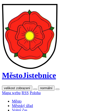
Město
Jistebnice
velikost zobrazení
normální
Mapa webu
RSS
Poloha
Město
Městský úřad
Volný čas