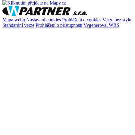
Mapa webu
Nastavení cookies
Prohlášení o cookies
Verze bez stylu
Standardní verze
Prohlášení o přístupnosti
Vygeneroval WRS