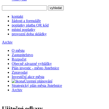
kontakt
žádosti a formuláře
poplatky platba QR kód
místní poplatky
provozní doba skládky
Archiv
O městu
Zastupitelstvo
Rozpočet
Obecně závazné vyhlášky
Plán investic - město Jistebnice
Zpravodaj
Investiční akce města
Územní plánování
Strategický plán města Jistebnice
Archiv
Užitečné odkazy