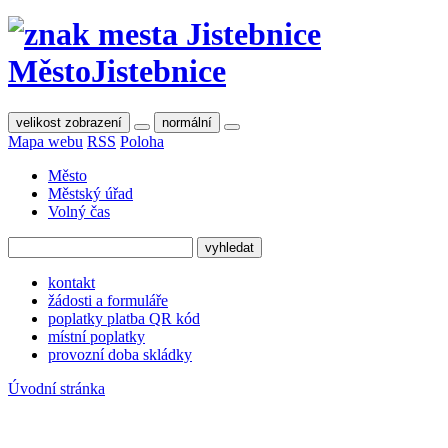
Město
Jistebnice
velikost zobrazení
normální
Mapa webu
RSS
Poloha
Město
Městský úřad
Volný čas
kontakt
žádosti a formuláře
poplatky platba QR kód
místní poplatky
provozní doba skládky
Úvodní stránka