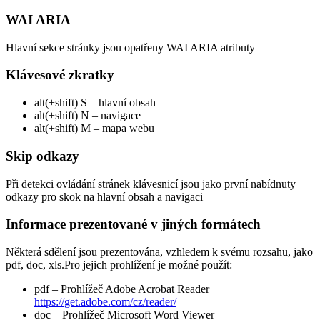
WAI ARIA
Hlavní sekce stránky jsou opatřeny WAI ARIA atributy
Klávesové zkratky
alt(+shift) S – hlavní obsah
alt(+shift) N – navigace
alt(+shift) M – mapa webu
Skip odkazy
Při detekci ovládání stránek klávesnicí jsou jako první nabídnuty
odkazy pro skok na hlavní obsah a navigaci
Informace prezentované v jiných formátech
Některá sdělení jsou prezentována, vzhledem k svému rozsahu, jako
pdf, doc, xls.Pro jejich prohlížení je možné použít:
pdf – Prohlížeč Adobe Acrobat Reader
https://get.adobe.com/cz/reader/
doc – Prohlížeč Microsoft Word Viewer