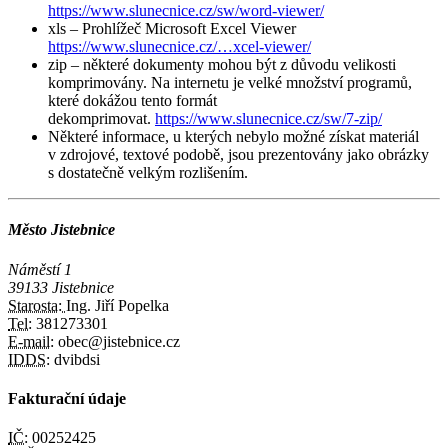
https://www.slunecnice.cz/sw/word-viewer/
xls – Prohlížeč Microsoft Excel Viewer
https://www.slunecnice.cz/…xcel-viewer/
zip – některé dokumenty mohou být z důvodu velikosti
komprimovány. Na internetu je velké množství programů,
které dokážou tento formát
dekomprimovat.
https://www.slunecnice.cz/sw/7-zip/
Některé informace, u kterých nebylo možné získat materiál
v zdrojové, textové podobě, jsou prezentovány jako obrázky
s dostatečně velkým rozlišením.
Město Jistebnice
Náměstí 1
39133 Jistebnice
Starosta:
Ing. Jiří Popelka
Tel:
381273301
E-mail:
obec@jistebnice.cz
IDDS:
dvibdsi
Fakturační údaje
IČ:
00252425