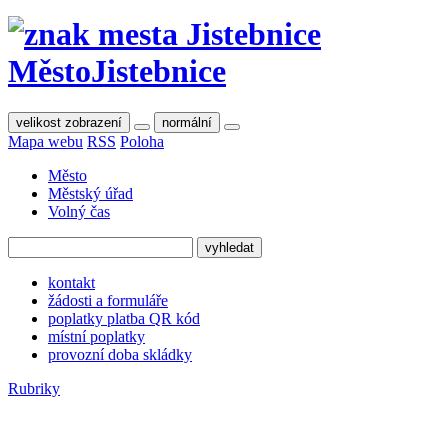
Město
Jistebnice
velikost zobrazení
normální
Mapa webu
RSS
Poloha
Město
Městský úřad
Volný čas
kontakt
žádosti a formuláře
poplatky platba QR kód
místní poplatky
provozní doba skládky
Rubriky