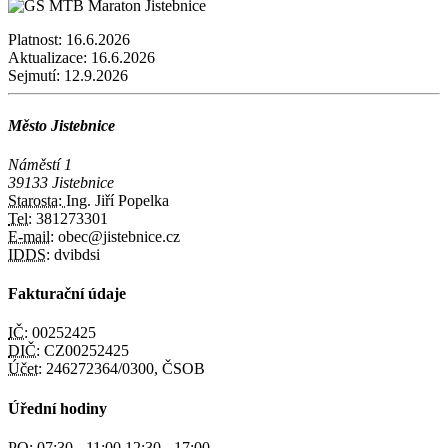
Platnost:
16.6.2026
Aktualizace:
16.6.2026
Sejmutí:
12.9.2026
Město Jistebnice
Náměstí 1
39133 Jistebnice
Starosta:
Ing. Jiří Popelka
Tel:
381273301
E-mail:
obec@jistebnice.cz
IDDS:
dvibdsi
Fakturační údaje
IČ:
00252425
DIČ:
CZ00252425
Účet:
246272364/0300, ČSOB
Úřední hodiny
PO:
07:30 - 11:00 12:30 - 17:00