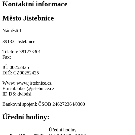
Kontaktní informace
Město Jistebnice
Náměstí 1
39133 Jistebnice
Telefon: 381273301
Fax:
IČ: 00252425
DIČ: CZ00252425
Www: www.jistebnice.cz
E-mail: obec@jistebnice.cz
ID DS: dvibdsi
Bankovní spojení: ČSOB 246272364/0300
Úřední hodiny:
Úřední hodiny