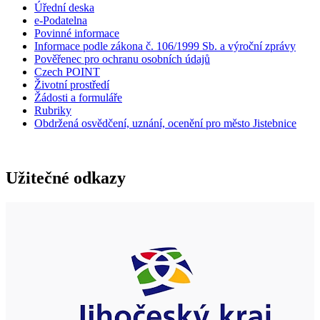
Úřední deska
e-Podatelna
Povinné informace
Informace podle zákona č. 106/1999 Sb. a výroční zprávy
Pověřenec pro ochranu osobních údajů
Czech POINT
Životní prostředí
Žádosti a formuláře
Rubriky
Obdržená osvědčení, uznání, ocenění pro město Jistebnice
Užitečné odkazy