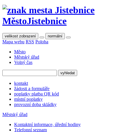
Město
Jistebnice
velikost zobrazení
normální
Mapa webu
RSS
Poloha
Město
Městský úřad
Volný čas
kontakt
žádosti a formuláře
poplatky platba QR kód
místní poplatky
provozní doba skládky
Městský úřad
Kontaktní informace, úřední hodiny
Telefonní seznam