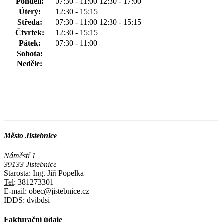
Pondělí:
07:30 - 11:00 12:30 - 17:00
Úterý:
12:30 - 15:15
Středa:
07:30 - 11:00 12:30 - 15:15
Čtvrtek:
12:30 - 15:15
Pátek:
07:30 - 11:00
Sobota:
Neděle:
Město Jistebnice
Náměstí 1
39133 Jistebnice
Starosta:
Ing. Jiří Popelka
Tel:
381273301
E-mail:
obec@jistebnice.cz
IDDS:
dvibdsi
Fakturační údaje