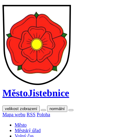
Město
Jistebnice
velikost zobrazení
normální
Mapa webu
RSS
Poloha
Město
Městský úřad
Volný čas