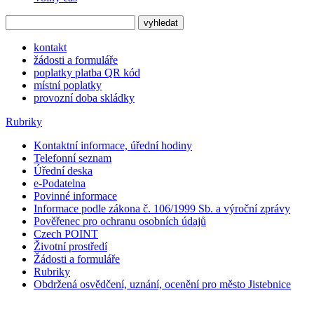
kontakt
žádosti a formuláře
poplatky platba QR kód
místní poplatky
provozní doba skládky
Rubriky
Kontaktní informace, úřední hodiny
Telefonní seznam
Úřední deska
e-Podatelna
Povinné informace
Informace podle zákona č. 106/1999 Sb. a výroční zprávy
Pověřenec pro ochranu osobních údajů
Czech POINT
Životní prostředí
Žádosti a formuláře
Rubriky
Obdržená osvědčení, uznání, ocenění pro město Jistebnice