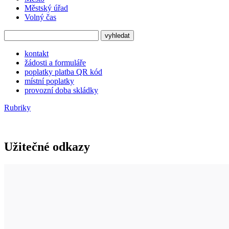
Městský úřad
Volný čas
kontakt
žádosti a formuláře
poplatky platba QR kód
místní poplatky
provozní doba skládky
Rubriky
Užitečné odkazy