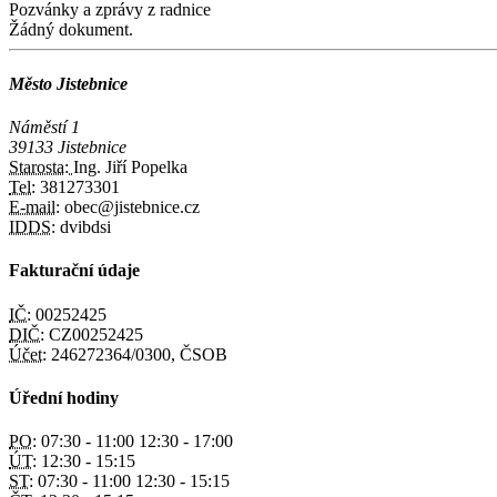
Pozvánky a zprávy z radnice
Žádný dokument.
Město Jistebnice
Náměstí 1
39133 Jistebnice
Starosta:
Ing. Jiří Popelka
Tel:
381273301
E-mail:
obec@jistebnice.cz
IDDS:
dvibdsi
Fakturační údaje
IČ:
00252425
DIČ:
CZ00252425
Účet:
246272364/0300, ČSOB
Úřední hodiny
PO:
07:30 - 11:00 12:30 - 17:00
ÚT:
12:30 - 15:15
ST:
07:30 - 11:00 12:30 - 15:15