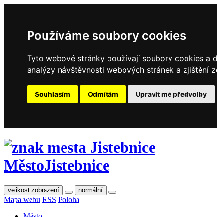
Používáme soubory cookies
Tyto webové stránky používají soubory cookies a da
analýzy návštěvnosti webových stránek a zjištění z
Souhlasím
Odmítám
Upravit mé předvolby
Město
Jistebnice
velikost zobrazení
normální
Mapa webu
RSS
Poloha
Město