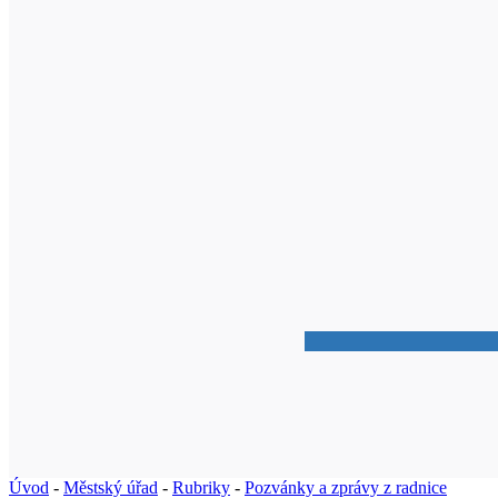
Úvod
-
Městský úřad
-
Rubriky
-
Pozvánky a zprávy z radnice