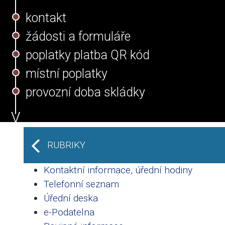
kontakt
žádosti a formuláře
poplatky platba QR kód
místní poplatky
provozní doba skládky
RUBRIKY
Kontaktní informace, úřední hodiny
Telefonní seznam
Úřední deska
e-Podatelna