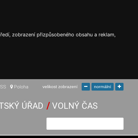
středí, zobrazení přizpůsobeného obsahu a reklam,
SS
Poloha
velikost zobrazení
normální
TSKÝ ÚŘAD
VOLNÝ ČAS