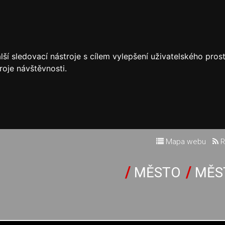
ší sledovací nástroje s cílem vylepšení uživatelského pro
roje návštěvnosti.
Mapa webu
R
MĚSTO
MĚS