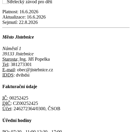
Platnost:
16.6.2026
Aktualizace:
16.6.2026
Sejmutí:
22.8.2026
Město Jistebnice
Náměstí 1
39133 Jistebnice
Starosta:
Ing. Jiří Popelka
Tel:
381273301
E-mail:
obec@jistebnice.cz
IDDS:
dvibdsi
Fakturační údaje
IČ:
00252425
DIČ:
CZ00252425
Účet:
246272364/0300, ČSOB
Úřední hodiny
PO:
07:30 - 11:00 12:30 - 17:00