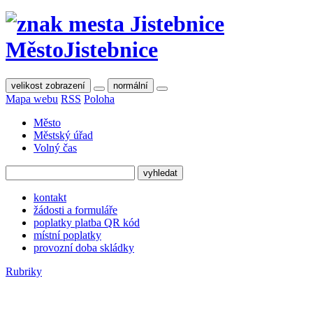
Město
Jistebnice
velikost zobrazení
normální
Mapa webu
RSS
Poloha
Město
Městský úřad
Volný čas
kontakt
žádosti a formuláře
poplatky platba QR kód
místní poplatky
provozní doba skládky
Rubriky