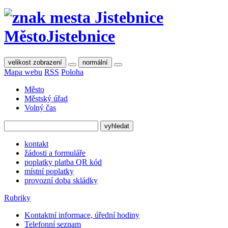
Město
Jistebnice
velikost zobrazení
normální
Mapa webu
RSS
Poloha
Město
Městský úřad
Volný čas
kontakt
žádosti a formuláře
poplatky platba QR kód
místní poplatky
provozní doba skládky
Rubriky
Kontaktní informace, úřední hodiny
Telefonní seznam