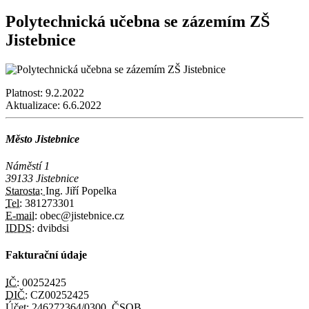
Polytechnická učebna se zázemím ZŠ
Jistebnice
Platnost:
9.2.2022
Aktualizace:
6.6.2022
Město Jistebnice
Náměstí 1
39133 Jistebnice
Starosta:
Ing. Jiří Popelka
Tel:
381273301
E-mail:
obec@jistebnice.cz
IDDS:
dvibdsi
Fakturační údaje
IČ:
00252425
DIČ:
CZ00252425
Účet:
246272364/0300, ČSOB