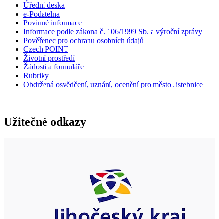
Úřední deska
e-Podatelna
Povinné informace
Informace podle zákona č. 106/1999 Sb. a výroční zprávy
Pověřenec pro ochranu osobních údajů
Czech POINT
Životní prostředí
Žádosti a formuláře
Rubriky
Obdržená osvědčení, uznání, ocenění pro město Jistebnice
Užitečné odkazy