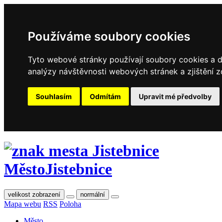
Používáme soubory cookies
Tyto webové stránky používají soubory cookies a da
analýzy návštěvnosti webových stránek a zjištění z
Souhlasím
Odmítám
Upravit mé předvolby
Město
Jistebnice
velikost zobrazení
normální
Mapa webu
RSS
Poloha
Město