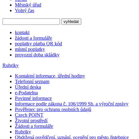
Městský úřad
Volný čas
kontakt
žádosti a formuláře
poplatky platba QR kód
místní poplatky
provozní doba skládky
Rubriky
Kontaktní informace, úřední hodiny
Telefonní seznam
Úřední deska
e-Podatelna
Povinné informace
Informace podle zákona č. 106/1999 Sb. a výroční zprávy
Pověřenec pro ochranu osobních údajů
Czech POINT
Životní prostředí
Žádosti a formuláře
Rubriky
Obdržená osvědčení, uznání, ocenění pro město Jistebnice