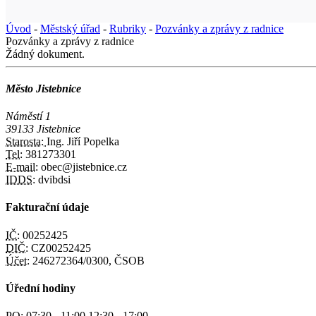
Úvod
-
Městský úřad
-
Rubriky
-
Pozvánky a zprávy z radnice
Pozvánky a zprávy z radnice
Žádný dokument.
Město Jistebnice
Náměstí 1
39133 Jistebnice
Starosta:
Ing. Jiří Popelka
Tel:
381273301
E-mail:
obec@jistebnice.cz
IDDS:
dvibdsi
Fakturační údaje
IČ:
00252425
DIČ:
CZ00252425
Účet:
246272364/0300, ČSOB
Úřední hodiny
PO:
07:30 - 11:00 12:30 - 17:00