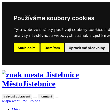
Používáme soubory cookies
Tyto webové stránky používají soubory cookies a da
analýzy návštěvnosti webových stránek a zjištění z
Souhlasím
Odmítám
Upravit mé předvolby
Město
Jistebnice
velikost zobrazení
normální
Mapa webu
RSS
Poloha
Město