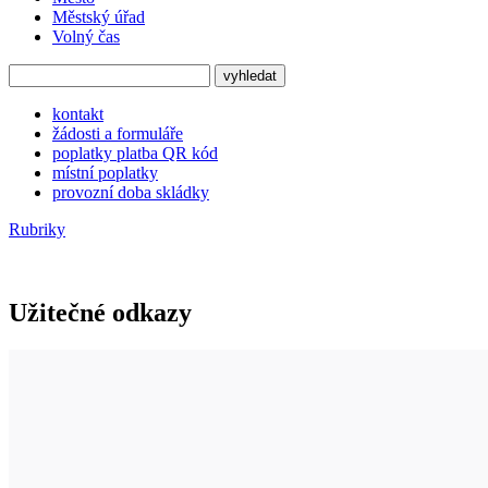
Městský úřad
Volný čas
kontakt
žádosti a formuláře
poplatky platba QR kód
místní poplatky
provozní doba skládky
Rubriky
Užitečné odkazy