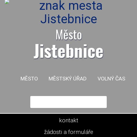
Město
Jistebnice
MĚSTO
MĚSTSKÝ ÚŘAD
VOLNÝ ČAS
kontakt
žádosti a formuláře