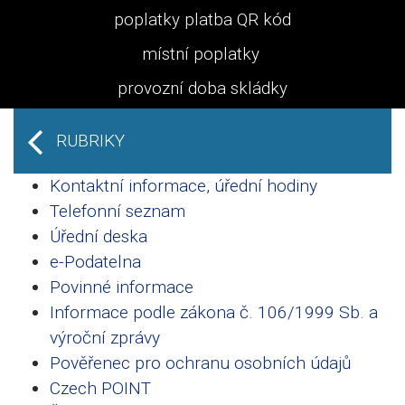
poplatky platba QR kód
místní poplatky
provozní doba skládky
RUBRIKY
Kontaktní informace, úřední hodiny
Telefonní seznam
Úřední deska
e-Podatelna
Povinné informace
Informace podle zákona č. 106/1999 Sb. a
výroční zprávy
Pověřenec pro ochranu osobních údajů
Czech POINT