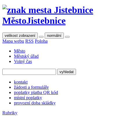
Město
Jistebnice
velikost zobrazení
normální
Mapa webu
RSS
Poloha
Město
Městský úřad
Volný čas
kontakt
žádosti a formuláře
poplatky platba QR kód
místní poplatky
provozní doba skládky
Rubriky