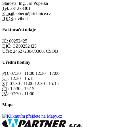
Starosta:
Ing. Jiří Popelka
Tel:
381273301
E-mail:
obec@jistebnice.cz
IDDS:
dvibdsi
Fakturační údaje
IČ:
00252425
DIČ:
CZ00252425
Účet:
246272364/0300, ČSOB
Úřední hodiny
PO:
07:30 - 11:00 12:30 - 17:00
ÚT:
12:30 - 15:15
ST:
07:30 - 11:00 12:30 - 15:15
ČT:
12:30 - 15:15
PÁ:
07:30 - 11:00
Mapa