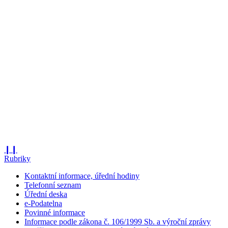
❙❙
Rubriky
Kontaktní informace, úřední hodiny
Telefonní seznam
Úřední deska
e-Podatelna
Povinné informace
Informace podle zákona č. 106/1999 Sb. a výroční zprávy