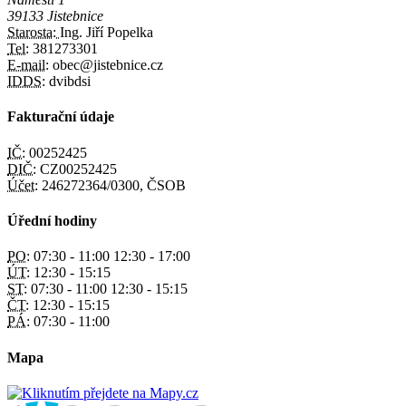
39133 Jistebnice
Starosta:
Ing. Jiří Popelka
Tel:
381273301
E-mail:
obec@jistebnice.cz
IDDS:
dvibdsi
Fakturační údaje
IČ:
00252425
DIČ:
CZ00252425
Účet:
246272364/0300, ČSOB
Úřední hodiny
PO:
07:30 - 11:00 12:30 - 17:00
ÚT:
12:30 - 15:15
ST:
07:30 - 11:00 12:30 - 15:15
ČT:
12:30 - 15:15
PÁ:
07:30 - 11:00
Mapa