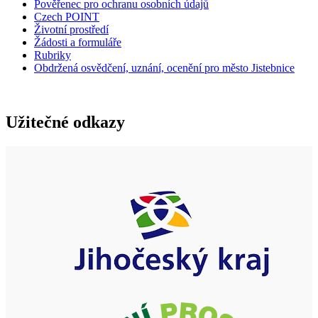
Pověřenec pro ochranu osobních údajů
Czech POINT
Životní prostředí
Žádosti a formuláře
Rubriky
Obdržená osvědčení, uznání, ocenění pro město Jistebnice
Užitečné odkazy