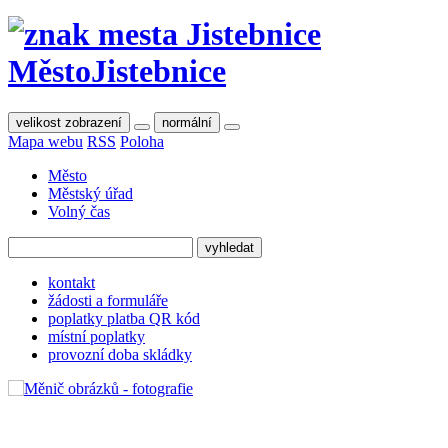
Město
Jistebnice
velikost zobrazení
normální
Mapa webu
RSS
Poloha
Město
Městský úřad
Volný čas
kontakt
žádosti a formuláře
poplatky platba QR kód
místní poplatky
provozní doba skládky