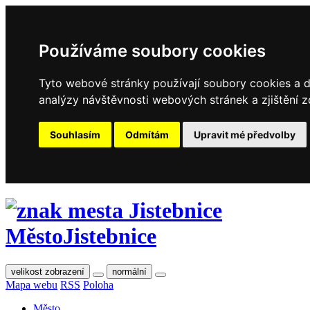
Používáme soubory cookies
Tyto webové stránky používají soubory cookies a da
analýzy návštěvnosti webových stránek a zjištění z
Souhlasím
Odmítám
Upravit mé předvolby
Město
Jistebnice
velikost zobrazení
normální
Mapa webu
RSS
Poloha
Město