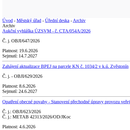
Úvod
-
Městský úřad
-
Úřední deska
-
Archiv
Archiv
Aukční vyhláška ÚZSVM - č. CTA/054A/2026
Č. j. OBJI/647/2026
Platnost:
19.6.2026
Sejmutí:
14.7.2027
Zahájení aktualizace BPEJ na parcele KN č. 1034/2 v k.ú. Zvěstonín
Č. j. - OBJI/629/2026
Platnost:
8.6.2026
Sejmutí:
24.6.2027
Opatření obecné povahy - Stanovení přechodné úpravy provozu veřejn
Č. j.: OBJI/623/2026
Č. j.: METAB 42313/2026/OD/JKoc
Platnost:
4.6.2026