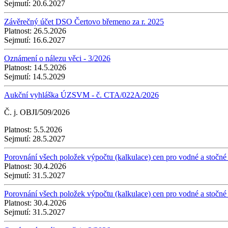
Sejmutí:
20.6.2027
Závěrečný účet DSO Čertovo břemeno za r. 2025
Platnost:
26.5.2026
Sejmutí:
16.6.2027
Oznámení o nálezu věci - 3/2026
Platnost:
14.5.2026
Sejmutí:
14.5.2029
Aukční vyhláška ÚZSVM - č. CTA/022A/2026
Č. j. OBJI/509/2026
Platnost:
5.5.2026
Sejmutí:
28.5.2027
Porovnání všech položek výpočtu (kalkulace) cen pro vodné a stočné 
Platnost:
30.4.2026
Sejmutí:
31.5.2027
Porovnání všech položek výpočtu (kalkulace) cen pro vodné a stočné
Platnost:
30.4.2026
Sejmutí:
31.5.2027