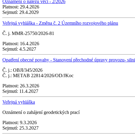
Oznámení o nálezu věci - 2/2026
Platnost:
29.4.2026
Sejmutí:
29.4.2029
Veřejná vyhláška - Změna č. 2 Územního rozvojového plánu
Č. j. MMR-25750/2026-81
Platnost:
16.4.2026
Sejmutí:
4.5.2027
Opatření obecné povahy - Stanovení přechodné úpravy provozu- silnice 
Č. j.: OBJI/345/2026
Č. j.: METAB 22814/2026/OD/JKoc
Platnost:
26.3.2026
Sejmutí:
11.4.2027
Veřejná vyhláška
Oznámení o zahájení geodetických prací
Platnost:
9.3.2026
Sejmutí:
25.3.2027