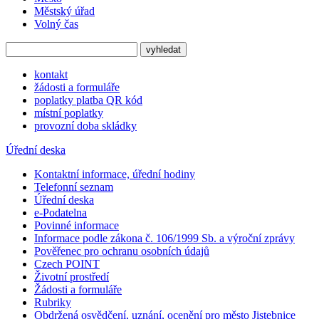
Městský úřad
Volný čas
kontakt
žádosti a formuláře
poplatky platba QR kód
místní poplatky
provozní doba skládky
Úřední deska
Kontaktní informace, úřední hodiny
Telefonní seznam
Úřední deska
e-Podatelna
Povinné informace
Informace podle zákona č. 106/1999 Sb. a výroční zprávy
Pověřenec pro ochranu osobních údajů
Czech POINT
Životní prostředí
Žádosti a formuláře
Rubriky
Obdržená osvědčení, uznání, ocenění pro město Jistebnice