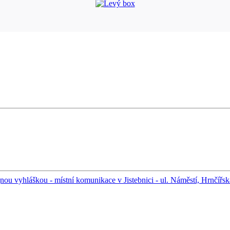
ou vyhláškou - místní komunikace v Jistebnici - ul. Náměstí, Hrnčířsk