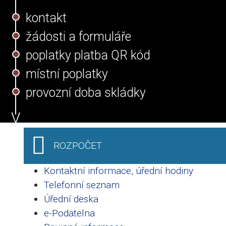
kontakt
žádosti a formuláře
poplatky platba QR kód
místní poplatky
provozní doba skládky
ROZPOČET
Kontaktní informace, úřední hodiny
Telefonní seznam
Úřední deska
e-Podatelna