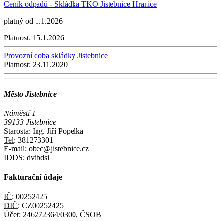
Ceník odpadů - Skládka TKO Jistebnice Hranice
platný od 1.1.2026
Platnost:
15.1.2026
Provozní doba skládky Jistebnice
Platnost:
23.11.2020
Město Jistebnice
Náměstí 1
39133 Jistebnice
Starosta:
Ing. Jiří Popelka
Tel:
381273301
E-mail:
obec@jistebnice.cz
IDDS:
dvibdsi
Fakturační údaje
IČ:
00252425
DIČ:
CZ00252425
Účet:
246272364/0300, ČSOB