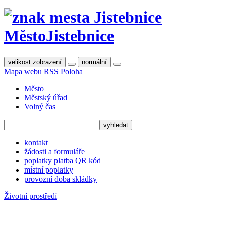
Město
Jistebnice
velikost zobrazení
normální
Mapa webu
RSS
Poloha
Město
Městský úřad
Volný čas
kontakt
žádosti a formuláře
poplatky platba QR kód
místní poplatky
provozní doba skládky
Životní prostředí