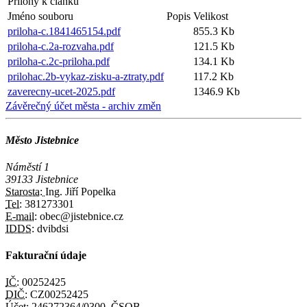
Přílohy k článku
Jméno souboru
Popis
Velikost
priloha-c.1841465154.pdf
855.3 Kb
priloha-c.2a-rozvaha.pdf
121.5 Kb
priloha-c.2c-priloha.pdf
134.1 Kb
prilohac.2b-vykaz-zisku-a-ztraty.pdf
117.2 Kb
zaverecny-ucet-2025.pdf
1346.9 Kb
Závěrečný účet města - archiv změn
Město Jistebnice
Náměstí 1
39133 Jistebnice
Starosta:
Ing. Jiří Popelka
Tel:
381273301
E-mail:
obec@jistebnice.cz
IDDS:
dvibdsi
Fakturační údaje
IČ:
00252425
DIČ:
CZ00252425
Účet:
246272364/0300, ČSOB