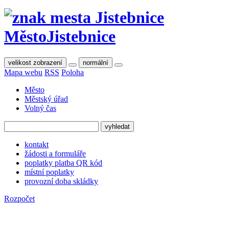
Město
Jistebnice
velikost zobrazení
normální
Mapa webu
RSS
Poloha
Město
Městský úřad
Volný čas
kontakt
žádosti a formuláře
poplatky platba QR kód
místní poplatky
provozní doba skládky
Rozpočet