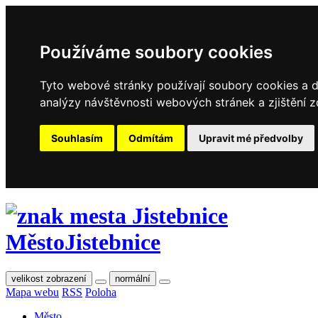
Používáme soubory cookies
Tyto webové stránky používají soubory cookies a da
analýzy návštěvnosti webových stránek a zjištění z
Souhlasím
Odmítám
Upravit mé předvolby
Město
Jistebnice
velikost zobrazení
normální
Mapa webu
RSS
Poloha
Město