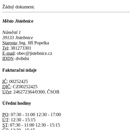
Žádný dokument.
Město Jistebnice
Náměstí 1
39133 Jistebnice
Starosta:
Ing. Jiří Popelka
Tel:
381273301
E-mail:
obec@jistebnice.cz
IDDS:
dvibdsi
Fakturační údaje
IČ:
00252425
DIČ:
CZ00252425
Účet:
246272364/0300, ČSOB
Úřední hodiny
PO:
07:30 - 11:00 12:30 - 17:00
ÚT:
12:30 - 15:15
ST:
07:30 - 11:00 12:30 - 15:15