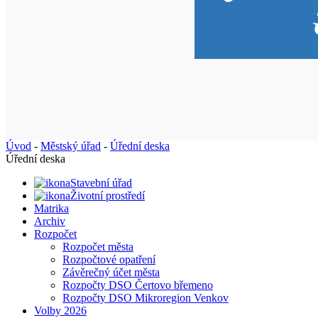
Úvod
-
Městský úřad
-
Úřední deska
Úřední deska
Stavební úřad
Životní prostředí
Matrika
Archiv
Rozpočet
Rozpočet města
Rozpočtové opatření
Závěrečný účet města
Rozpočty DSO Čertovo břemeno
Rozpočty DSO Mikroregion Venkov
Volby 2026