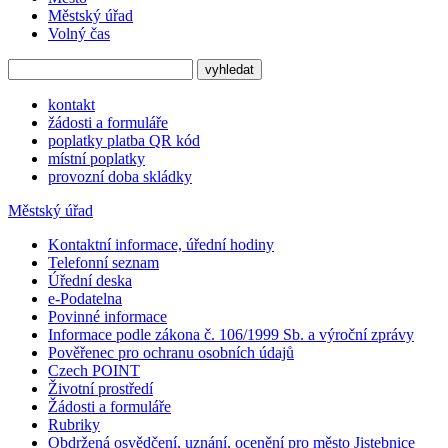
Městský úřad
Volný čas
kontakt
žádosti a formuláře
poplatky platba QR kód
místní poplatky
provozní doba skládky
Městský úřad
Kontaktní informace, úřední hodiny
Telefonní seznam
Úřední deska
e-Podatelna
Povinné informace
Informace podle zákona č. 106/1999 Sb. a výroční zprávy
Pověřenec pro ochranu osobních údajů
Czech POINT
Životní prostředí
Žádosti a formuláře
Rubriky
Obdržená osvědčení, uznání, ocenění pro město Jistebnice