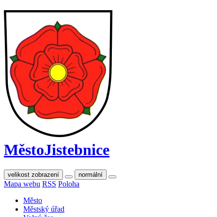
Město
Jistebnice
velikost zobrazení
normální
Mapa webu
RSS
Poloha
Město
Městský úřad