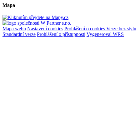
Mapa
Mapa webu
Nastavení cookies
Prohlášení o cookies
Verze bez stylu
Standardní verze
Prohlášení o přístupnosti
Vygeneroval WRS