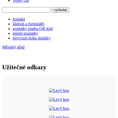
Volný čas
kontakt
žádosti a formuláře
poplatky platba QR kód
místní poplatky
provozní doba skládky
Městský úřad
Užitečné odkazy