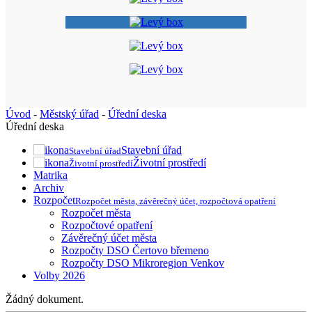
Úvod
-
Městský úřad
-
Úřední deska
Úřední deska
Stavební úřad
Stavební úřad
Životní prostředí
Životní prostředí
Matrika
Archiv
Rozpočet
Rozpočet města, závěrečný účet, rozpočtová opatření
Rozpočet města
Rozpočtové opatření
Závěrečný účet města
Rozpočty DSO Čertovo břemeno
Rozpočty DSO Mikroregion Venkov
Volby 2026
Žádný dokument.