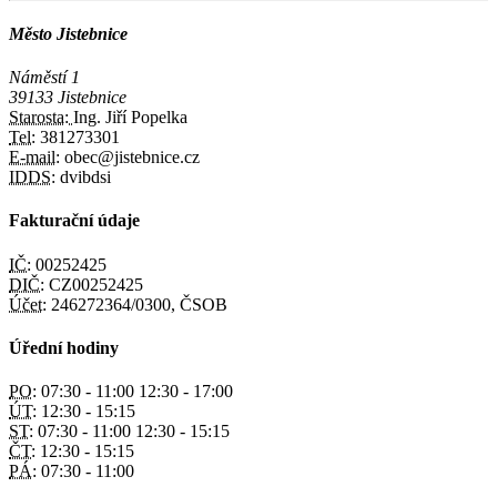
Město Jistebnice
Náměstí 1
39133 Jistebnice
Starosta:
Ing. Jiří Popelka
Tel:
381273301
E-mail:
obec@jistebnice.cz
IDDS:
dvibdsi
Fakturační údaje
IČ:
00252425
DIČ:
CZ00252425
Účet:
246272364/0300, ČSOB
Úřední hodiny
PO:
07:30 - 11:00 12:30 - 17:00
ÚT:
12:30 - 15:15
ST:
07:30 - 11:00 12:30 - 15:15
ČT:
12:30 - 15:15
PÁ:
07:30 - 11:00