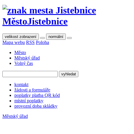
Město
Jistebnice
velikost zobrazení
normální
Mapa webu
RSS
Poloha
Město
Městský úřad
Volný čas
kontakt
žádosti a formuláře
poplatky platba QR kód
místní poplatky
provozní doba skládky
Městský úřad