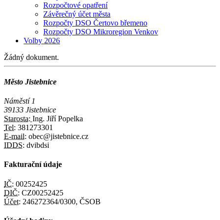
Rozpočtové opatření
Závěrečný účet města
Rozpočty DSO Čertovo břemeno
Rozpočty DSO Mikroregion Venkov
Volby 2026
Žádný dokument.
Město Jistebnice
Náměstí 1
39133 Jistebnice
Starosta:
Ing. Jiří Popelka
Tel:
381273301
E-mail:
obec@jistebnice.cz
IDDS:
dvibdsi
Fakturační údaje
IČ:
00252425
DIČ:
CZ00252425
Účet:
246272364/0300, ČSOB