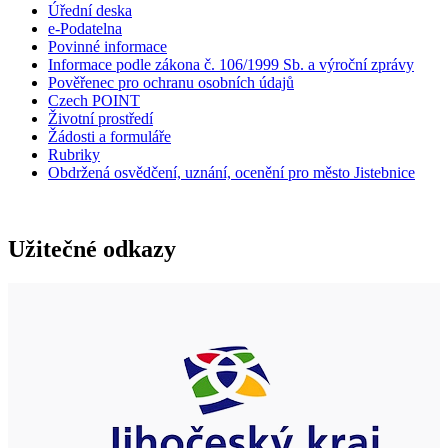
Úřední deska
e-Podatelna
Povinné informace
Informace podle zákona č. 106/1999 Sb. a výroční zprávy
Pověřenec pro ochranu osobních údajů
Czech POINT
Životní prostředí
Žádosti a formuláře
Rubriky
Obdržená osvědčení, uznání, ocenění pro město Jistebnice
Užitečné odkazy