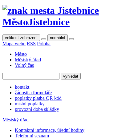
Město
Jistebnice
velikost zobrazení
normální
Mapa webu
RSS
Poloha
Město
Městský úřad
Volný čas
kontakt
žádosti a formuláře
poplatky platba QR kód
místní poplatky
provozní doba skládky
Městský úřad
Kontaktní informace, úřední hodiny
Telefonní seznam