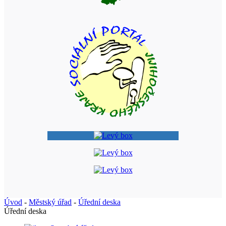
Úvod
-
Městský úřad
-
Úřední deska
Úřední deska