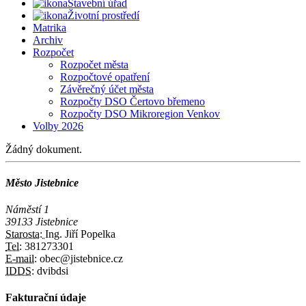
Stavební úřad
Životní prostředí
Matrika
Archiv
Rozpočet
Rozpočet města
Rozpočtové opatření
Závěrečný účet města
Rozpočty DSO Čertovo břemeno
Rozpočty DSO Mikroregion Venkov
Volby 2026
Žádný dokument.
Město Jistebnice
Náměstí 1
39133 Jistebnice
Starosta:
Ing. Jiří Popelka
Tel:
381273301
E-mail:
obec@jistebnice.cz
IDDS:
dvibdsi
Fakturační údaje